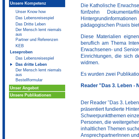
Unsere Kompetenz
Die Katholische Erwachse
Unser Know how
fünfzehn Dokumentarf
Das Lebensreisespiel
Hintergrundinformationen
Das Dritte Leben
pädagogischen Praxis biet
Der Mensch lernt niemals
aus
Diese Materialien eignen
Partner und Referenzen
beruflich am Thema Inter
KEB
Erwachsenen- und Senioren
Leseproben
Einrichtungen, die sich 
Das Lebensreisespiel
widmen.
Das dritte Leben
Der Mensch lernt niemals
Es wurden zwei Publikatio
aus
Bestellformular
Reader "Das 3. Leben - N
Unser Angebot
Unsere Publikationen
Der Reader "Das 3. Leben 
präsentiert fundierte Hinte
Schwerpunktthemen einzeln
Personen, die weitergehen
inhaltlichen Themen such
AnsprechpartnerInnen und